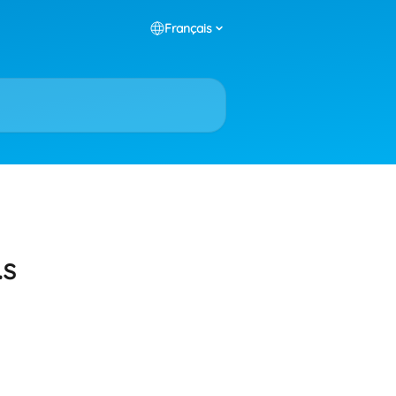
Français
.s