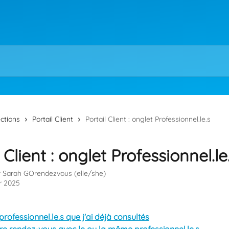
ections
Portail Client
Portail Client : onglet Professionnel.le.s
 Client : onglet Professionnel.le
r
Sarah GOrendezvous (elle/she)
r 2025
 professionnel.le.s que j'ai déjà consultés